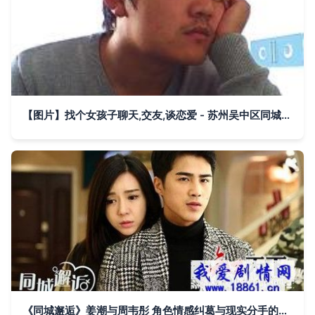
【图片】找个女孩子聊天,交友,谈恋爱 - 苏州吴中区同城聚会 - 百姓网
《同城邂逅》姜潮与周韦彤 角色情感纠葛与现实分手的真相解析